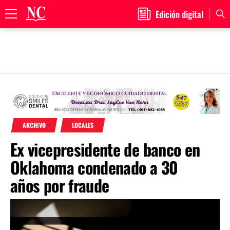
Edición digital
Primary
Menu
Skip
to
content
ARCHIVO
LOCALES
Ex vicepresidente de banco en
Oklahoma condenado a 30
años por fraude