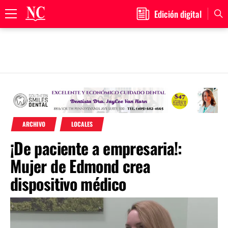
Edición digital
Primary
Menu
Skip
to
content
ARCHIVO
LOCALES
¡De paciente a empresaria!:
Mujer de Edmond crea
dispositivo médico