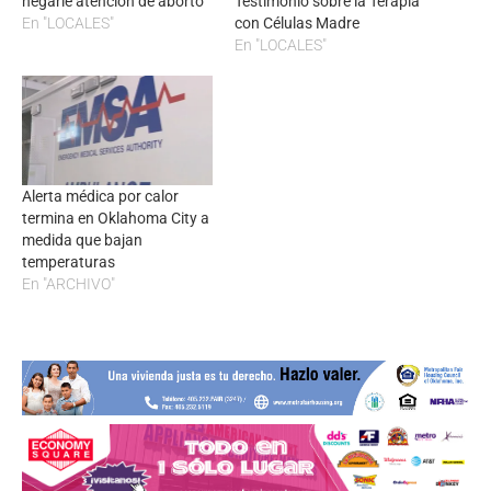
negarle atención de aborto
Testimonio sobre la Terapia
En "LOCALES"
con Células Madre
En "LOCALES"
Alerta médica por calor
termina en Oklahoma City a
medida que bajan
temperaturas
En "ARCHIVO"