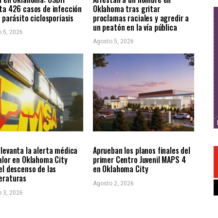
ta 426 casos de infección
Oklahoma tras gritar
l parásito ciclosporiasis
proclamas raciales y agredir a
un peatón en la vía pública
 5, 2026
Agosto 5, 2026
LES
ÚLTIMAS NOTICIAS
LOCALES
ÚLTIMAS NOTICIAS
levanta la alerta médica
Aprueban los planos finales del
alor en Oklahoma City
primer Centro Juvenil MAPS 4
el descenso de las
en Oklahoma City
eraturas
Agosto 2, 2026
 3, 2026