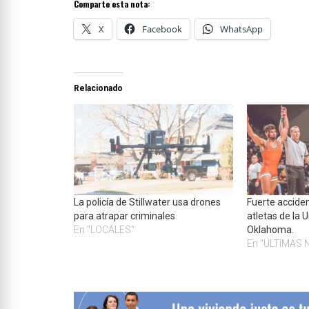
Comparte esta nota:
X
Facebook
WhatsApp
Relacionado
La policía de Stillwater usa drones
Fuerte acciden
para atrapar criminales
atletas de la 
En "LOCALES"
Oklahoma.
En "ÚLTIMAS 