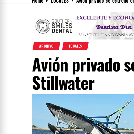
Home
LOCALES
Avión privado se estrelló e
Menu
ARCHIVO
LOCALES
Avión privado s
Stillwater