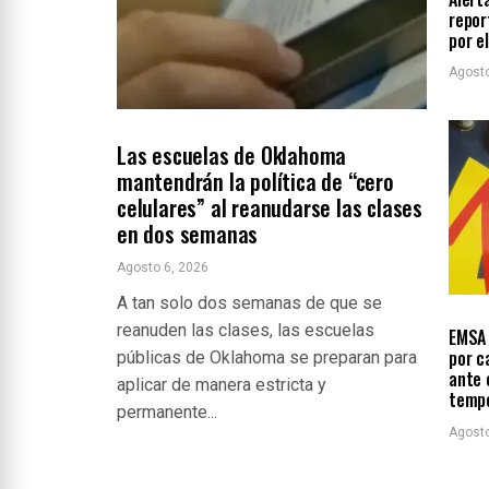
repor
por e
Agosto
LOCALES
ÚLTIMAS NOTICIAS
Las escuelas de Oklahoma
mantendrán la política de “cero
celulares” al reanudarse las clases
en dos semanas
Agosto 6, 2026
A tan solo dos semanas de que se
LOCA
reanuden las clases, las escuelas
EMSA 
por c
públicas de Oklahoma se preparan para
ante 
aplicar de manera estricta y
temp
permanente...
Agosto