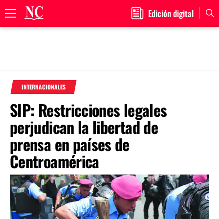
Edición digital
Primary
Menu
Skip
to
INTERNACIONALES
content
SIP: Restricciones legales
perjudican la libertad de
prensa en países de
Centroamérica