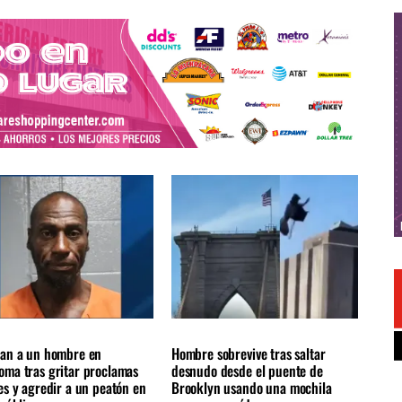
ES
ÚLTIMAS NOTICIAS
Insolito
ÚLTIMAS NOTICIAS
tan a un hombre en
Hombre sobrevive tras saltar
oma tras gritar proclamas
desnudo desde el puente de
es y agredir a un peatón en
Brooklyn usando una mochila