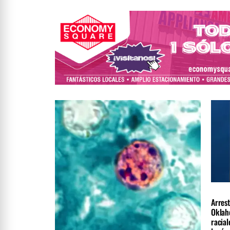
LOCAL
Arres
Oklah
racial