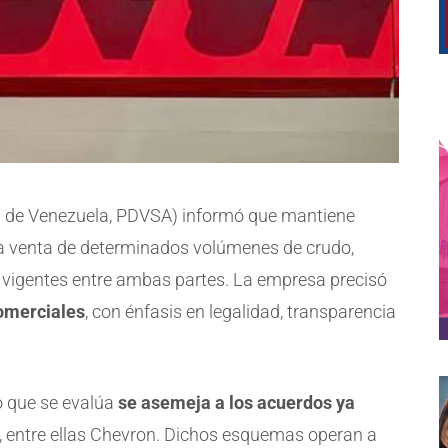
s de Venezuela, PDVSA) informó que mantiene
a venta de determinados volúmenes de crudo,
 vigentes entre ambas partes. La empresa precisó
comerciales
, con énfasis en legalidad, transparencia
o que se evalúa
se asemeja a los acuerdos ya
, entre ellas Chevron. Dichos esquemas operan a