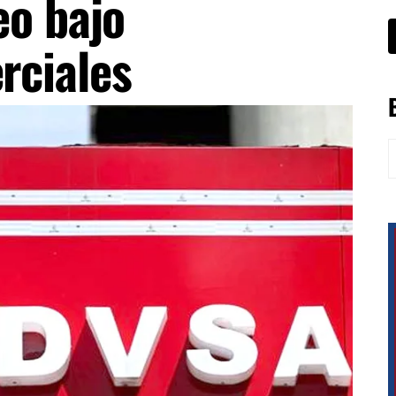
eo bajo
rciales
B