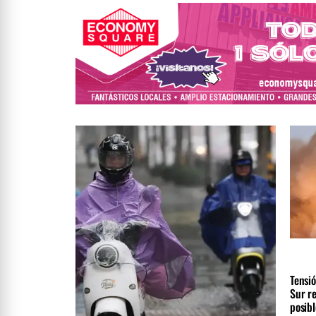
INTER
ÚLTIM
Tensió
Sur r
posibl