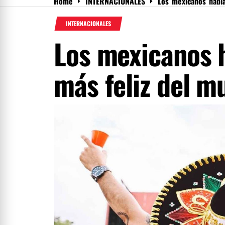
Home
INTERNACIONALES
Los mexicanos habla
Menu
INTERNACIONALES
Los mexicanos h
más feliz del m