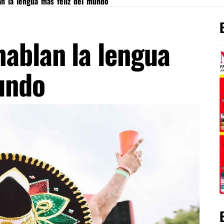
n la lengua más feliz del mundo
ablan la lengua
undo