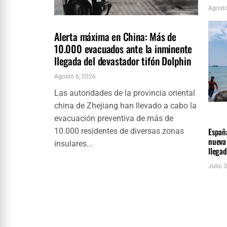
Agosto
INTERNACIONALES
ÚLTIMAS NOTICIAS
Alerta máxima en China: Más de
10.000 evacuados ante la inminente
llegada del devastador tifón Dolphin
Agosto 6, 2026
Las autoridades de la provincia oriental
china de Zhejiang han llevado a cabo la
INTER
ÚLTIM
evacuación preventiva de más de
Españ
10.000 residentes de diversas zonas
nueva 
insulares...
llega
Julio 