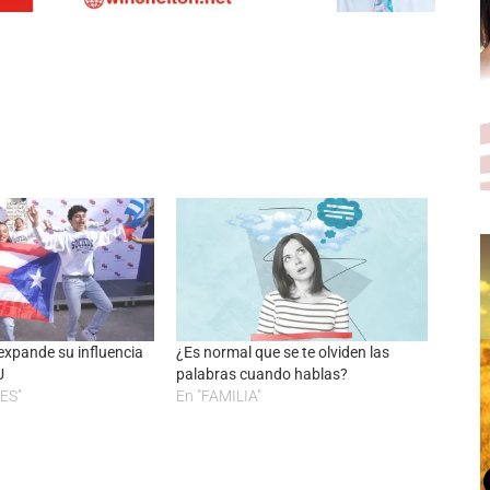
 expande su influencia
¿Es normal que se te olviden las
U
palabras cuando hablas?
ES"
En "FAMILIA"