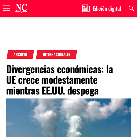
Edición digital
Primary
Menu
Skip
to
ARCHIVO
INTERNACIONALES
content
Divergencias económicas: la
UE crece modestamente
mientras EE.UU. despega