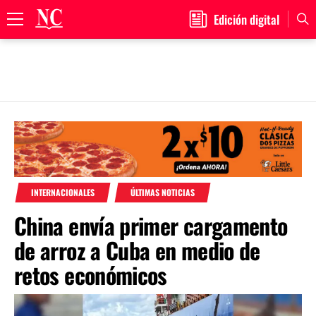
Edición digital
Primary
Menu
Skip
to
content
INTERNACIONALES
ÚLTIMAS NOTICIAS
China envía primer cargamento
de arroz a Cuba en medio de
retos económicos