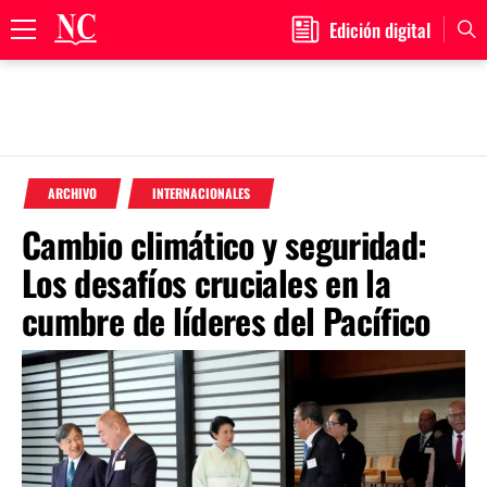
Edición digital
Primary
Menu
Skip
to
ARCHIVO
INTERNACIONALES
content
Cambio climático y seguridad:
Los desafíos cruciales en la
cumbre de líderes del Pacífico