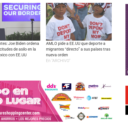
ntes: Joe Biden ordena
AMLO pide a EE.UU que deporte a
itudes de asilo en la
migrantes “directo” a sus países tras
éxico con EE.UU
nueva orden
En "ARCHIVO"