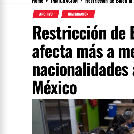
Home
INMIGRACIÓN
Restricción de Biden al
Menu
ARCHIVO
INMIGRACIÓN
Restricción de B
afecta más a me
nacionalidades 
México