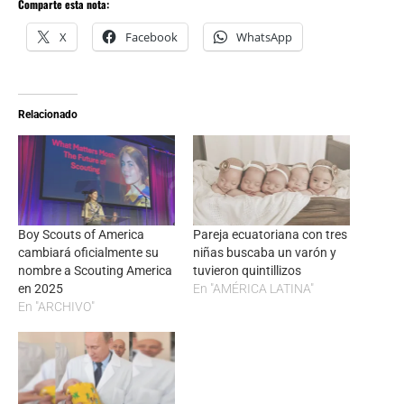
Comparte esta nota:
X
Facebook
WhatsApp
Relacionado
Boy Scouts of America
Pareja ecuatoriana con tres
cambiará oficialmente su
niñas buscaba un varón y
nombre a Scouting America
tuvieron quintillizos
en 2025
En "AMÉRICA LATINA"
En "ARCHIVO"