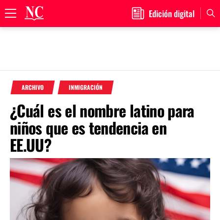
Edición digital
Primary
Menu
Skip
to
ARCHIVO
INMIGRACIÓN
content
¿Cuál es el nombre latino para
niños que es tendencia en
EE.UU?