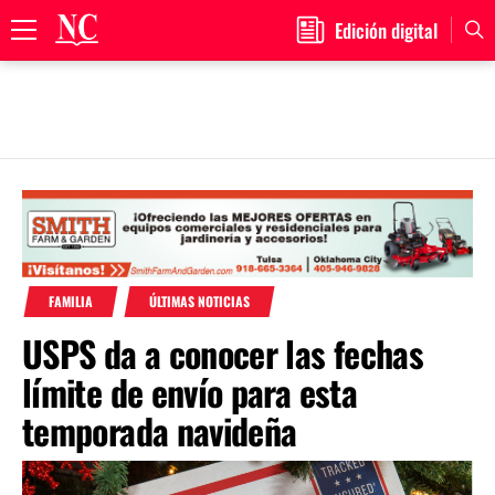
Edición digital
Primary
Menu
Skip
to
content
FAMILIA
ÚLTIMAS NOTICIAS
USPS da a conocer las fechas
límite de envío para esta
temporada navideña