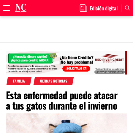
Edición digital
Primary
Menu
Skip
to
content
FAMILIA
ÚLTIMAS NOTICIAS
Esta enfermedad puede atacar
a tus gatos durante el invierno