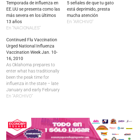
Temporada de influenza en
5 señales de que tu gato
EE.UU se presenta como las
está deprimido, presta
más severa en los últimos
mucha atención
13 años
En "ARCHIVO"
En "NACIONALES"
Continued Flu Vaccination
Urged National Influenza
Vaccination Week Jan. 10-
16, 2010
As Oklahoma prepares to
enter what has traditionally
been the peak time for
influenza in the state – late
January and early February
– the Oklahoma State
En "ARCHIVO"
Department of Health
advises Oklahomans who
have not yet been
vaccinated to protect
themselves and help
prevent the flu from
spreading to others…