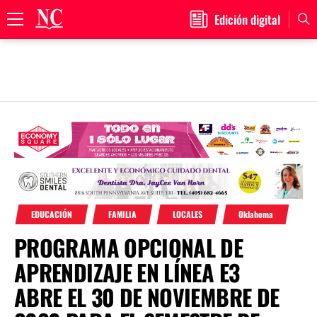
Edición digital
Primary
Menu
Skip
to
content
EDUCACIÓN
FAMILIA
LOCALES
Oklahoma
PROGRAMA OPCIONAL DE
APRENDIZAJE EN LÍNEA E3
ABRE EL 30 DE NOVIEMBRE DE