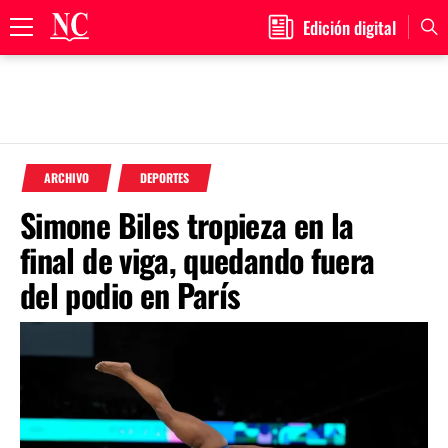
Edición digital
Primary
Menu
Skip
to
ARCHIVO
DEPORTES
content
Simone Biles tropieza en la
final de viga, quedando fuera
del podio en París