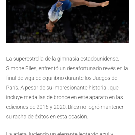
La superestrella de la gimnasia estadounidense,
Simone Biles, enfrentó un desafortunado revés en la
final de viga de equilibrio durante los Juegos de
París. A pesar de su impresionante historial, que
incluye medallas de bronce en este aparato en las
ediciones de 2016 y 2020, Biles no logró mantener
su racha de éxitos en esta ocasión.
La atleta, luciendo un elegante leotardo azul y