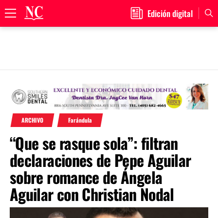
Edición digital
Primary
Menu
Skip
to
content
ARCHIVO
Farándula
“Que se rasque sola”: filtran
declaraciones de Pepe Aguilar
sobre romance de Ángela
Aguilar con Christian Nodal