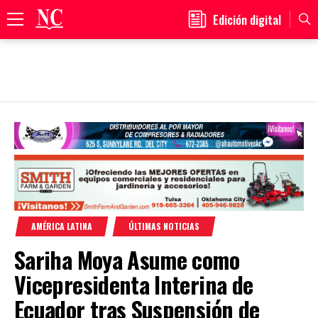
Edición digital
Primary
Menu
Skip
to
content
AMÉRICA LATINA
ÚLTIMAS NOTICIAS
Sariha Moya Asume como
Vicepresidenta Interina de
Ecuador tras Suspensión de