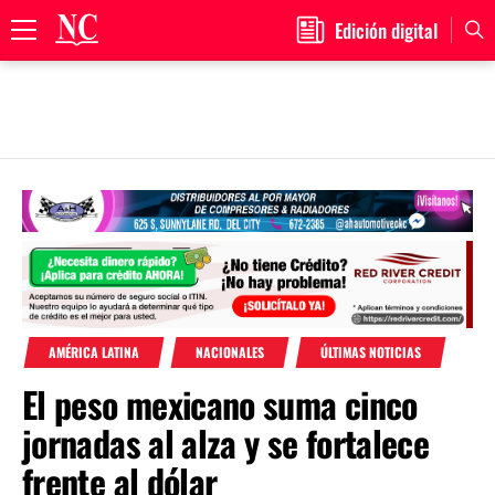
Edición digital
Primary
Menu
Skip
to
content
AMÉRICA LATINA
NACIONALES
ÚLTIMAS NOTICIAS
El peso mexicano suma cinco
jornadas al alza y se fortalece
frente al dólar