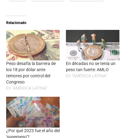
Relacionado
Peso desafía la barrera de
En décadas no se tenía un
los 18 por dólar ante
peso tan fuerte: AMLO
temores por control del
En "AMÉRICA LATINA"
Congreso
En "AMÉRICA LATINA"
¿Por qué 2023 fue el año del
‘superpeso’?