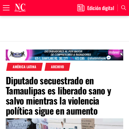
Edición digital
Primary
Menu
Skip
to
content
AMÉRICA LATINA
ARCHIVO
Diputado secuestrado en
Tamaulipas es liberado sano y
salvo mientras la violencia
política sigue en aumento